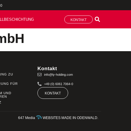
-0
LLBESCHICHTUNG
KONTAKT
GmbH
Kontakt
UNG ZU
info@ly-holding.com
RUNG FÜR
+49 (0) 6061 7064-0
M UND
KONTAKT
REN
Z
647 Media
WEBSITES MADE IN ODENWALD.