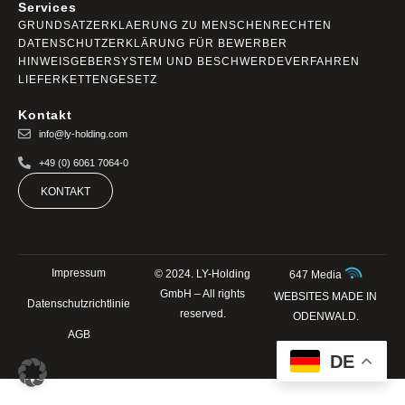
Services
GRUNDSATZERKLAERUNG ZU MENSCHENRECHTEN
DATENSCHUTZERKLÄRUNG FÜR BEWERBER
HINWEISGEBERSYSTEM UND BESCHWERDEVERFAHREN
LIEFERKETTENGESETZ
Kontakt
info@ly-holding.com
+49 (0) 6061 7064-0
KONTAKT
Impressum
© 2024. LY-Holding
647 Media
GmbH – All rights
WEBSITES MADE IN
Datenschutzrichtlinie
reserved.
ODENWALD.
AGB
DE