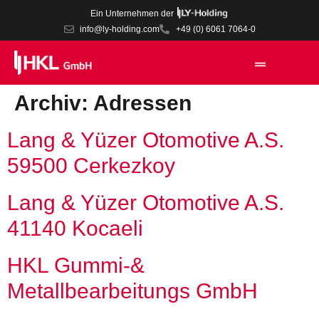
Ein Unternehmen der
info@ly-holding.com
+49 (0) 6061 7064-0
Archiv:
Adressen
Lang & Yüzer Otomotive A.S.
59500 Cerkezkoy
Lang & Yüzer Otomotive A.S.
41140 Kocaeli
HKL Gummi-&
Metallbearbeitungs GmbH